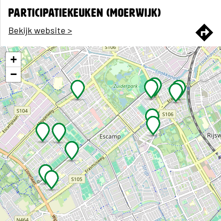
PARTICIPATIEKEUKEN (MOERWIJK)
Bekijk website >
Guntersteinweg 377
+
−
BUURTKAMER ’T VIERHUIS (MORGENSTOND)
Maartensdijklaan 185
BUURTKAMER DE LUYK (MOERWIJK)
Bekijk website >
Contact: buurtkamerdeluyk@meion.nl
Jan Luykenlaan 119
BIJ BETJE (MOERWIJK)