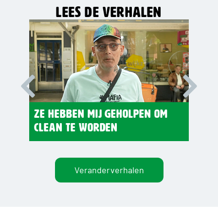
Lees de verhalen
Ze hebben mij geholpen om
Eers
clean te worden
daar
Veranderverhalen