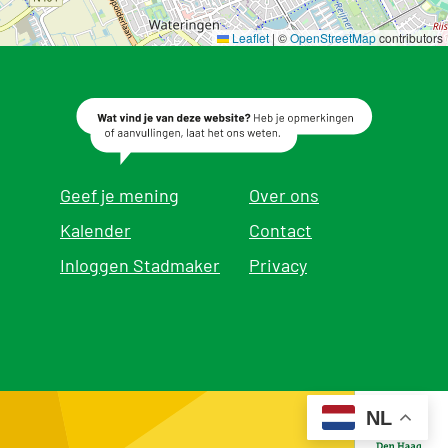
Bekijk website >
Leaflet
|
©
OpenStreetMap
contributors
Contact: bijbetje@gmail.com
Westhovenplein 72
BUURTKAMER DE SPRUIJT (MOERWIJK)
Bekijk website >
Geef je mening
Over ons
Heeswijkplein 10
Kalender
Contact
Inloggen Stadmaker
Privacy
BLOCK33 (MOERWIJK)
Bekijk website >
Contact: hey@block-33.nl
Van Baerlestraat 87
BUURTPUNT CONNECT (VREDERUST)
NL
Bekijk website >