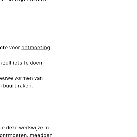
imte voor
ontmoeting
om
zelf
iets te doen
ieuwe vormen van
n buurt raken.
ie deze werkwijze in
er ontmoeten, meedoen