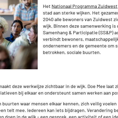
Het
Nationaal Programma Zuidwest
stad aan sterke wijken. Het gezamenl
2040 alle bewoners van Zuidwest zic
wijk. Binnen deze samenwerking is d
Samenhang & Participatie (SS&P) act
verbindt bewoners, maatschappelijk
ondernemers en de gemeente om s
betrokken, sociale buurten.
aakt deze werkwijze zichtbaar in de wijk. Doe Mee laat z
iatieven bij elkaar en ondersteunt samen werken aan po
uurten waar mensen elkaar kennen, zich veilig voelen e
en telt mee. Iedereen kan iets bijdragen. Verandering be
n doen in de wijk – een gesprek, een activiteit of een i