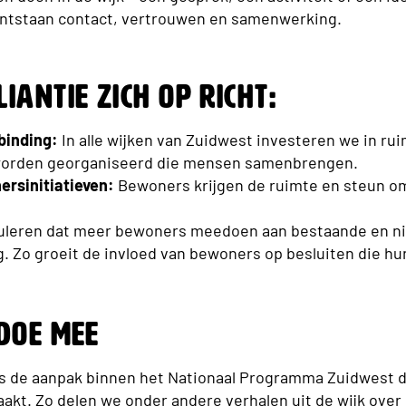
o ontstaan contact, vertrouwen en samenwerking.
iantie zich op richt
:
binding:
In alle wijken van Zuidwest investeren we in ru
 worden georganiseerd die mensen samenbrengen.
ersinitiatieven:
Bewoners krijgen de ruimte en steun 
leren dat meer bewoners meedoen aan bestaande en n
g
. Zo groeit de invloed van bewoners op besluiten die hu
Doe Mee
s de aanpak binnen het Nationaal Programma Zuidwest d
aakt. Zo delen we onder andere verhalen uit de wijk ov