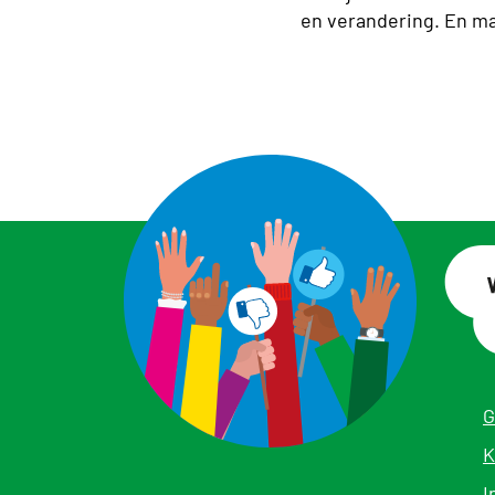
en verandering. En ma
G
K
I