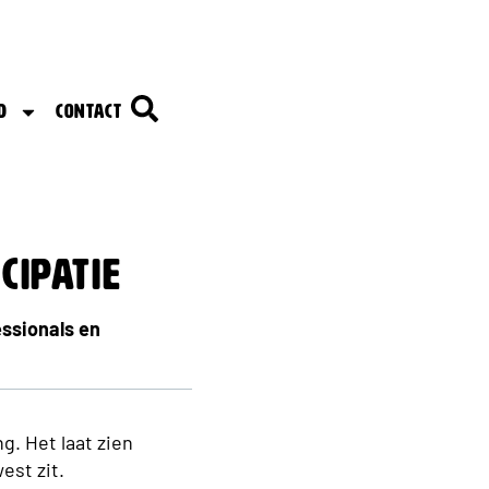
d
Contact
ipatie​
essionals en
g. Het laat zien
est zit.