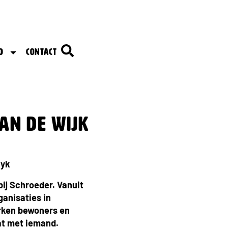
d
Contact
an de wijk
uyk
bij Schroeder. Vanuit
ganisaties in
erken bewoners en
at met iemand.