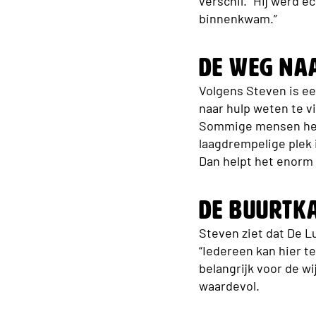
verschil. “Hij werd 
binnenkwam.”
De weg na
Volgens Steven is ee
naar hulp weten te v
Sommige mensen hebb
laagdrempelige plek 
Dan helpt het enorm 
De buurtk
Steven ziet dat De L
“Iedereen kan hier t
belangrijk voor de w
waardevol.