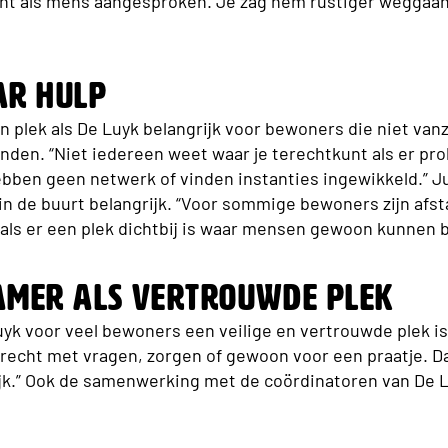
echt als mens aangesproken. Je zag hem rustiger weggaan
ar hulp
n plek als De Luyk belangrijk voor bewoners die niet va
inden. “Niet iedereen weet waar je terechtkunt als er pro
en geen netwerk of vinden instanties ingewikkeld.” Ju
in de buurt belangrijk. “Voor sommige bewoners zijn afst
als er een plek dichtbij is waar mensen gewoon kunnen 
amer als vertrouwde plek
uyk voor veel bewoners een veilige en vertrouwde plek i
erecht met vragen, zorgen of gewoon voor een praatje. D
ijk.” Ook de samenwerking met de coördinatoren van De Lu