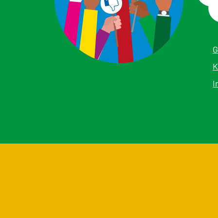
G
K
I