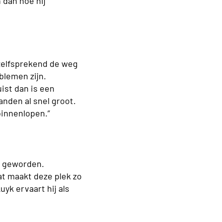
 dan hoe hij
nzelfsprekend de weg
blemen zijn.
ist dan is een
anden al snel groot.
binnenlopen.”
s geworden.
at maakt deze plek zo
yk ervaart hij als