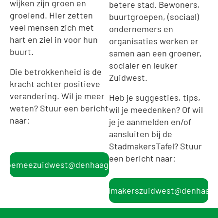
wijken zijn groen en
betere stad. Bewoners,
groeiend. Hier zetten
buurtgroepen, (sociaal)
veel mensen zich met
ondernemers en
hart en ziel in voor hun
organisaties werken er
buurt.
samen aan een groener,
socialer en leuker
Die betrokkenheid is de
Zuidwest.
kracht achter positieve
verandering. Wil je meer
Heb je suggesties, tips,
weten? Stuur een bericht
wil je meedenken? Of wil
naar:
je je aanmelden en/of
aansluiten bij de
StadmakersTafel? Stuur
een bericht naar:
doemeezuidwest@denhaag.nl
stadmakerszuidwest@denhaag.