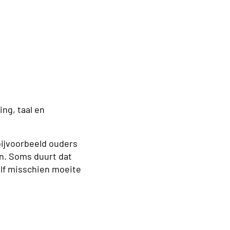
ng, taal en
t bijvoorbeeld ouders
n. Soms duurt dat
zelf misschien moeite