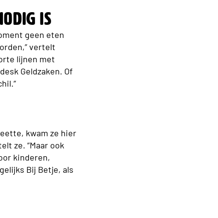
odig is
moment geen eten
orden,” vertelt
orte lijnen met
pdesk Geldzaken. Of
hil.”
heette, kwam ze hier
telt ze. “Maar ook
oor kinderen,
lijks Bij Betje, als