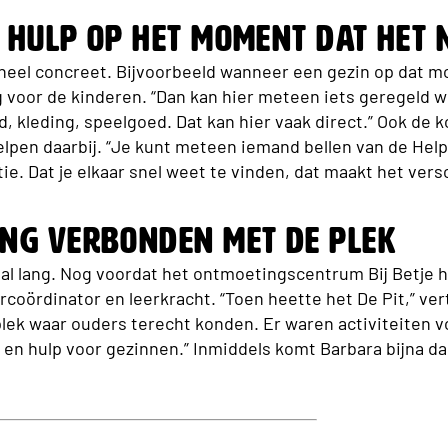
 hulp op het moment dat het n
 heel concreet. Bijvoorbeeld wanneer een gezin op dat 
g voor de kinderen. “Dan kan hier meteen iets geregeld w
d, kleding, speelgoed. Dat kan hier vaak direct.” Ook de k
helpen daarbij. “Je kunt meteen iemand bellen van de Hel
e. Dat je elkaar snel weet te vinden, dat maakt het versc
ng verbonden met de plek
 al lang. Nog voordat het ontmoetingscentrum Bij Betje 
dercoördinator en leerkracht. “Toen heette het De Pit,” ver
plek waar ouders terecht konden. Er waren activiteiten v
n hulp voor gezinnen.” Inmiddels komt Barbara bijna dage