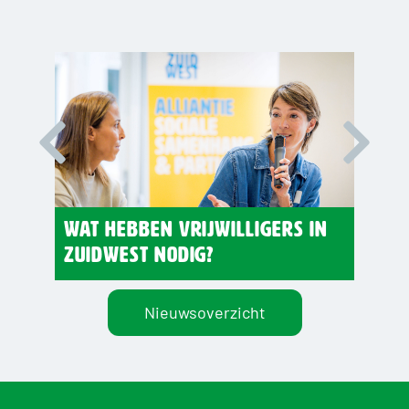
Seri
mast
Wat hebben vrijwilligers in
“Sam
Zuidwest nodig?
dive
Nieuwsoverzicht