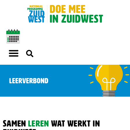
Leerverbond
Samen
leren
wat werkt in