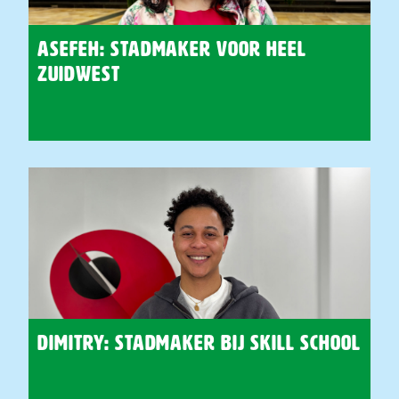
Asefeh: stadmaker voor heel
Zuidwest
Dimitry: Stadmaker bij Skill School