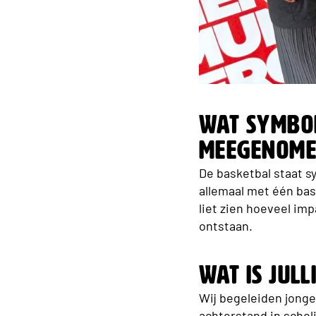
Wat symbol
meegenome
De basketbal staat s
allemaal met één bas
liet zien hoeveel im
ontstaan.
Wat is jul
Wij begeleiden jong
achterstand in schol