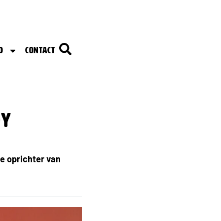
d
Contact
dy
de oprichter van