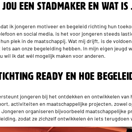
jou een Stadmaker en wat is
at ik jongeren motiveer en begeleid richting hun toekom
elefoon en social media, is het voor jongeren steeds last
un plek in de maatschappij. Wat mij drijft, is de voldoenin
t iets aan onze begeleiding hebben. In mijn eigen jeugd w
nu wil ik dat wél mogelijk maken voor anderen.
tichting Ready en hoe begeleid
rsteunt jongeren bij het ontdekken en ontwikkelen van h
ort, activiteiten en maatschappelijke projecten, zowel o
 Jongeren organiseren bijvoorbeeld maatschappelijke pr
leiding, zodat ze zichzelf ontwikkelen én iets terugdoen 