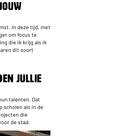
 jouw
st. In deze tijd, met
iger om focus te
g die ik krijg als ik
aren dit soort
en jullie
un talenten. Dat
p scholen als in de
ojecten die
voor de stad.