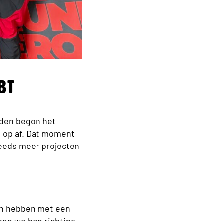
bt
eden begon het
n op af. Dat moment
steeds meer projecten
en hebben met een
lpen we hen richting