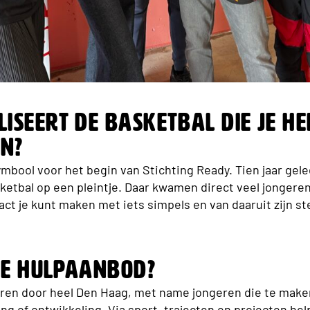
iseert de basketbal die je he
n?
ymbool voor het begin van Stichting Ready. Tien jaar gel
ketbal op een pleintje. Daar kwamen direct veel jongere
pact je kunt maken met iets simpels en van daaruit zijn 
lie hulpaanbod?
eren door heel Den Haag, met name jongeren die te mak
ing of ontwikkeling. Via sport, trajecten en projecten he