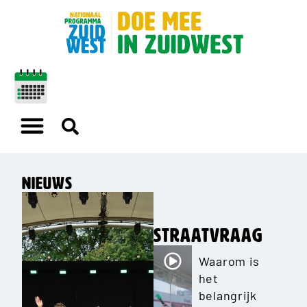
Nieuws
Straatvraag
Waarom is
het
belangrijk