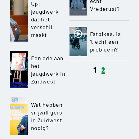
écht
Up:
Vrederust?
jeugdwerk
dat het
verschil
Fatbikes, is
maakt
’t echt een
probleem?
Een ode aan
het
1
2
jeugdwerk in
Zuidwest
Wat hebben
vrijwilligers
in Zuidwest
nodig?