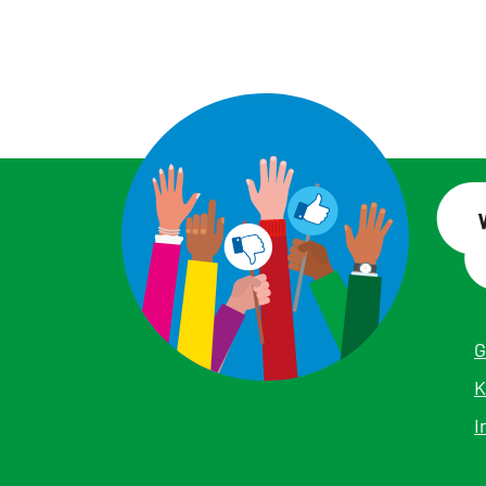
G
K
I