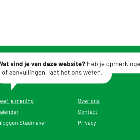
eef je mening
Over ons
alender
Contact
nloggen Stadmaker
Privacy