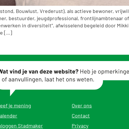
stond, Bouwlust, Vrederust), als actieve bewoner, vrijwil
mer, bestuurder, jeugdprofessional, frontlijnambtenaar o
werken in diversiteit”, afwisselend begeleid door Mikkie
e […]
eef je mening
Over ons
alender
Contact
nloggen Stadmaker
Privacy