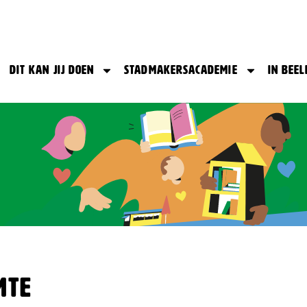
Dit kan jij doen
Stadmakersacademie
In beel
mte