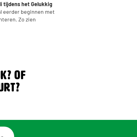
 tijdens het Gelukkig
l eerder beginnen met
nteren. Zo zien
jk? Of
urt?