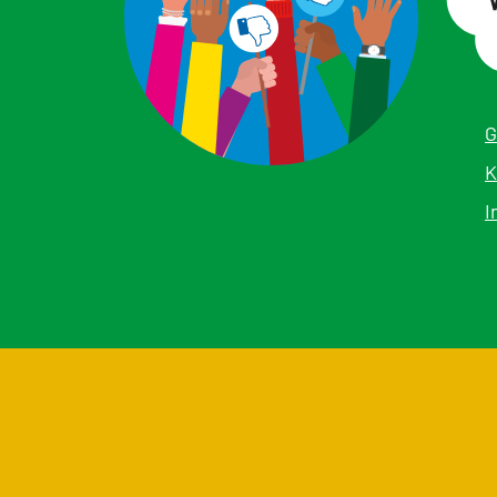
G
K
I