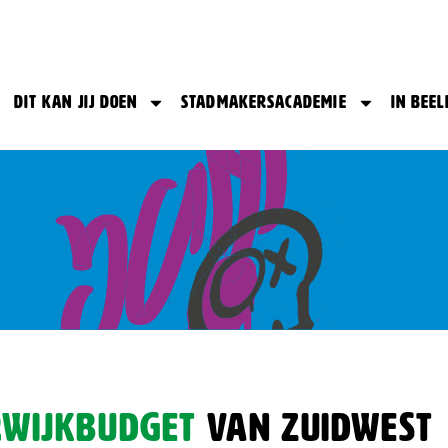
Dit kan jij doen
Stadmakersacademie
In beel
rwijkbudget
van Zuidwest