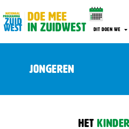
Dit doen we
jongeren
Het
kinde