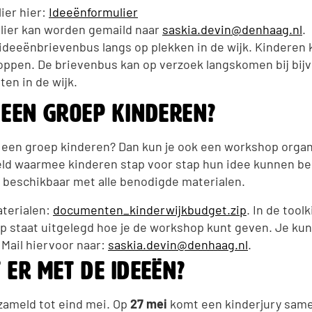
ier hier:
Ideeënformulier
lier kan worden gemaild naar
saskia.devin@denhaag.nl
.
ideeënbrievenbus langs op plekken in de wijk. Kinderen 
toppen. De brievenbus kan op verzoek langskomen bij bij
ten in de wijk.
 een groep kinderen?
 een groep kinderen? Dan kun je ook een workshop organi
ld waarmee kinderen stap voor stap hun idee kunnen b
n beschikbaar met alle benodigde materialen.
terialen:
documenten_kinderwijkbudget.zip
. In de tool
ap staat uitgelegd hoe je de workshop kunt geven. Je kun
 Mail hiervoor naar:
saskia.devin@denhaag.nl
.
 er met de ideeën?
zameld tot eind mei. Op
27 mei
komt een kinderjury same