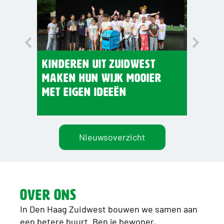
Kinderen uit Zuidwest
Gelukk
maken hun wijk mooier
juli 
met eigen ideeën
Nieuwsoverzicht
over ons
In Den Haag Zuidwest bouwen we samen aan
een betere buurt. Ben je bewoner,