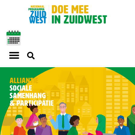
Alliantie
Sociale
Samenhang
& Participatie